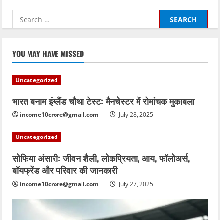
Search
for:
YOU MAY HAVE MISSED
Uncategorized
भारत बनाम इंग्लैंड चौथा टेस्ट: मैनचेस्टर में रोमांचक मुकाबला
income10crore@gmail.com
July 28, 2025
Uncategorized
सोफिया अंसारी: जीवन शैली, लोकप्रियता, आय, फॉलोअर्स,
बॉयफ्रेंड और परिवार की जानकारी
income10crore@gmail.com
July 27, 2025