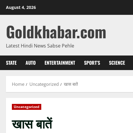
Skip
August 4, 2026
to
content
Goldkhabar.com
Latest Hindi News Sabse Pehle
STATE
AUTO
ENTERTAINMENT
SPORT’S
SCIENCE
Home
Uncategorized
खास बातें
Uncategorized
खास बातें