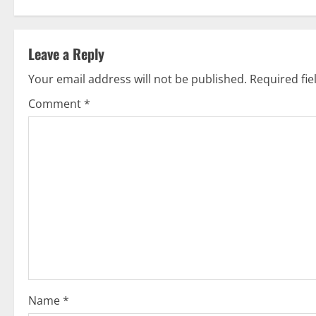
n
t
Leave a Reply
i
Your email address will not be published.
Required fi
Comment
*
n
u
e
R
e
a
d
Name
*