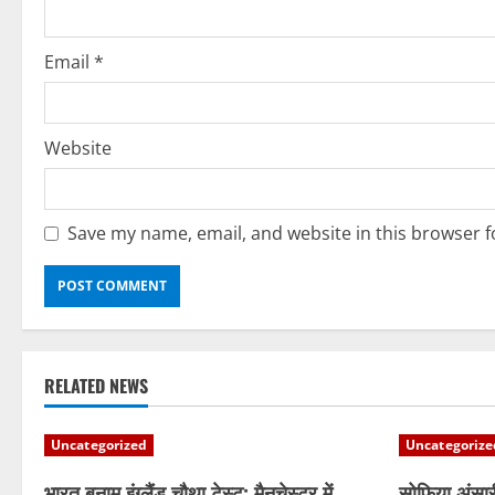
i
n
Email
*
g
Website
Save my name, email, and website in this browser f
RELATED NEWS
Uncategorized
Uncategorize
भारत बनाम इंग्लैंड चौथा टेस्ट: मैनचेस्टर में
सोफिया अंसार